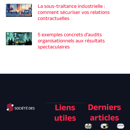
La sous-traitance industrielle :
comment sécuriser vos relations
contractuelles
5 exemples concrets d’audits
organisationnels aux résultats
spectaculaires
Derniers
Liens
articles
utiles